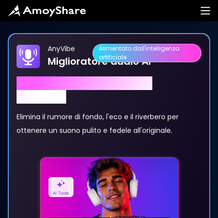
AnyVibe
Alimentato dall'intelligenza
artificiale
Miglioratore audio AI
Rimuovi rumore e riverbero
all'istante
Elimina il rumore di fondo, l'eco e il riverbero per
ottenere un suono pulito e fedele all'originale.