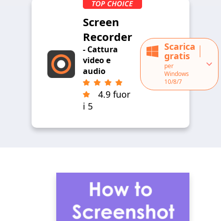
Screen
Recorder
Scarica
- Cattura
gratis
video e
per
audio
Windows
10/8/7
4.9 fuor
i 5