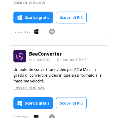
Cosa c'è di nuovo?
Scarica gratis
Scopri di Più
funziona su
|
BeeConverter
Versione:
3.3.0
Dimensioni:
315 MB
Un potente convertitore video per PC e Mac, in
grado di convertire video in qualsiasi formato alla
massima velocità.
Cosa c'è di nuovo?
Scarica gratis
Scopri di Più
funziona su
|