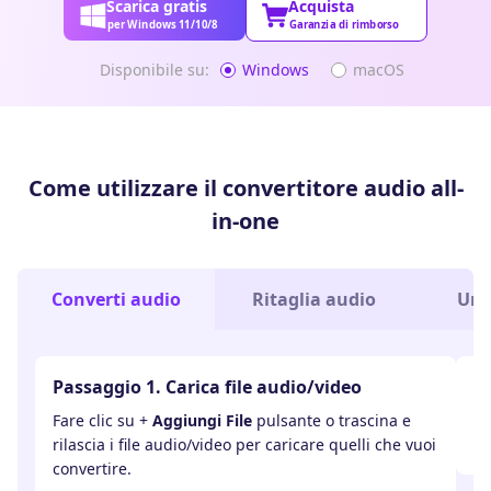
Scarica gratis
Acquista
per Windows 11/10/8
Garanzia di rimborso
Disponibile su:
Windows
macOS
Come utilizzare il convertitore audio all-
in-one
Converti audio
Ritaglia audio
Uni
Passaggio 1. Carica file audio/video
Pa
Fare clic su +
Aggiungi File
pulsante o trascina e
Fa
rilascia i file audio/video per caricare quelli che vuoi
ri
convertire.