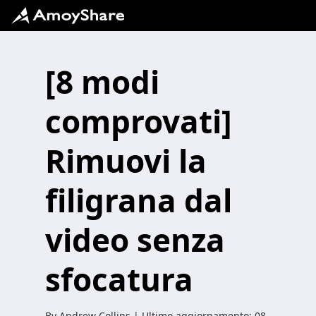
[8 modi
comprovati]
Rimuovi la
filigrana dal
video senza
sfocatura
By
Andrew Collins
| Ultimo aggiornamento:
08