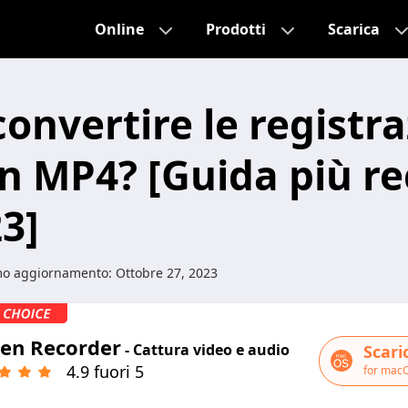
Online
Prodotti
Scarica
onvertire le registra
n MP4? [Guida più r
23]
mo aggiornamento:
Ottobre 27, 2023
een Recorder
- Cattura video e audio
Scari
4.9 fuori 5
for mac