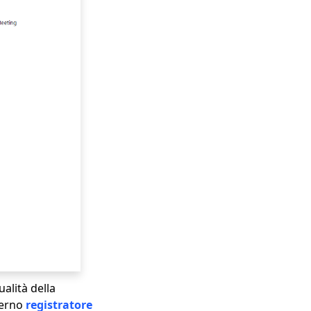
alità della
terno
registratore