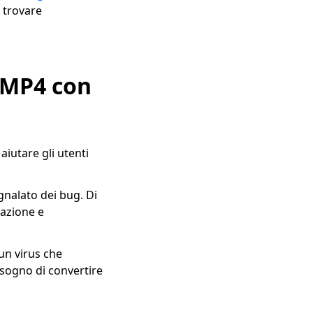
e trovare
n MP4 con
iutare gli utenti
gnalato dei bug. Di
cazione e
un virus che
isogno di convertire