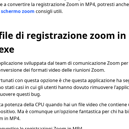
re a convertire la registrazione Zoom in MP4, potresti anch
lo schermo zoom
consigli utili.
file di registrazione zoom i
exe
pplicazione sviluppata dal team di comunicazione Zoom per a
onversione dei formati video delle riunioni Zoom.
rtunati con questa opzione è che questa applicazione ha se
 stati casi in cui gli utenti hanno dovuto rimuovere l'appli
muovere questi bug.
a potenza della CPU quando hai un file video che contiene 
ispositivo. Ma è comunque un'opzione fantastica per chi ha b
om in MP4.
nvertire le registrazioni Zoom in MP4.