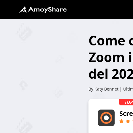
Come c
Zoom i
del 20
By
Katy Bennet
| Ulti
Scr