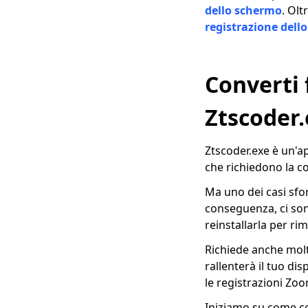
dello schermo
. Olt
registrazione del
Converti 
Ztscoder.
Ztscoder.exe è un'a
che richiedono la c
Ma uno dei casi sfo
conseguenza, ci sono
reinstallarla per ri
Richiede anche molt
rallenterà il tuo d
le registrazioni Zo
Iniziamo su come co