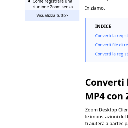
Come registrare una
riunione Zoom senza
Iniziamo.
autorizzazione [Tutte
Visualizza tutto>
le piattaforme]
INDICE
Come eseguire
registrazioni dello
Converti la regi
schermo con zoom [6
Converti file di 
suggerimenti
dettagliati]
Converti la regis
Come registrare una
presentazione su
Zoom? [Passo dopo
passo]
Converti 
MP4 con 
Zoom Desktop Client
le impostazioni del 
ti aiuterà a partec