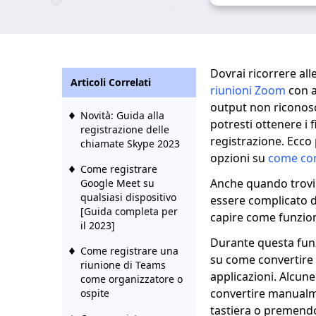
Dovrai ricorrere all
Articoli Correlati
riunioni Zoom
con a
output non riconosci
Novità: Guida alla
potresti ottenere i 
registrazione delle
registrazione. Ecco
chiamate Skype 2023
opzioni su
come con
Come registrare
Anche quando trovi
Google Meet su
qualsiasi dispositivo
essere complicato da
[Guida completa per
capire come funzion
il 2023]
Durante questa funz
Come registrare una
su come convertire 
riunione di Teams
applicazioni. Alcune
come organizzatore o
convertire manualmen
ospite
tastiera o premendo