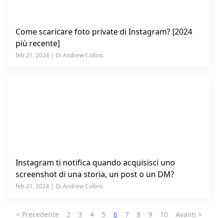
Come scaricare foto private di Instagram? [2024
più recente]
feb 21, 2024 | Di Andrew Collins
Instagram ti notifica quando acquisisci uno
screenshot di una storia, un post o un DM?
feb 21, 2024 | Di Andrew Collins
<
Precedente
2
3
4
5
6
7
8
9
10
Avanti >