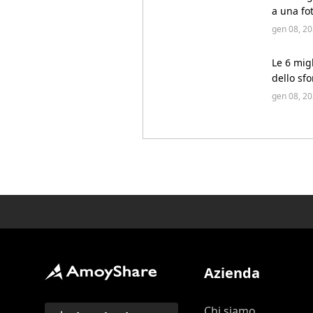
a una fot
gen 08, 20
Le 6 mig
dello sf
2024
gen 08, 20
Azienda
Chi siamo