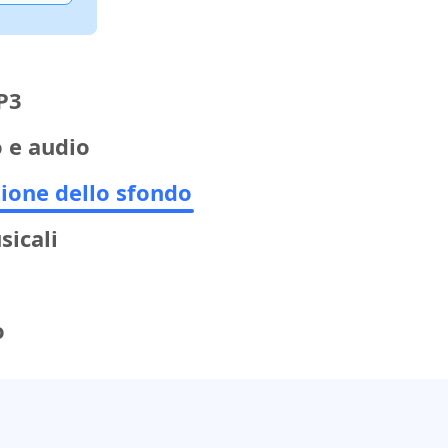
P3
 e audio
ione dello sfondo
sicali
o