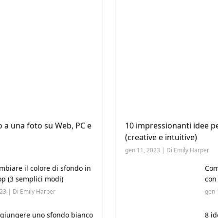
a una foto su Web, PC e
10 impressionanti idee pe
(creative e intuitive)
gen 11, 2023 | Di Emily Harper
biare il colore di sfondo in
Com
p (3 semplici modi)
con 
23 | Di Emily Harper
gen 
giungere uno sfondo bianco
8 id