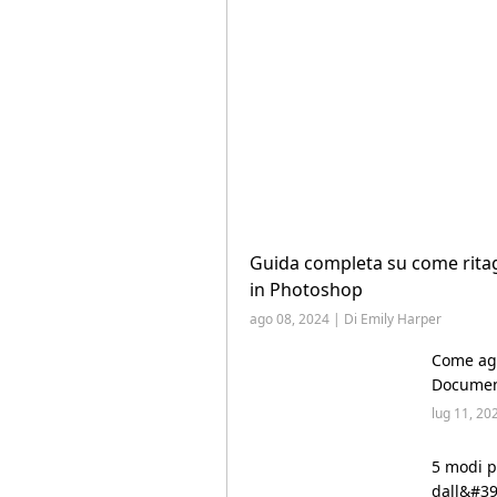
Guida completa su come rit
in Photoshop
ago 08, 2024 | Di Emily Harper
Come agg
Document
lug 11, 20
5 modi p
dall&#39