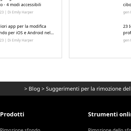
o - 4 modi accessibili
cibo
23 | Di Emily Harper
gen 
liori app per la modifica
23 I
ondo per iOS e Android nel
pro
pres
23 | Di Emily Harper
gen 
>
Blog
>
Suggerimenti per la rimozione del
Prodotti
Strumenti onli
Rimozione sfondo
Rimozione dello sf