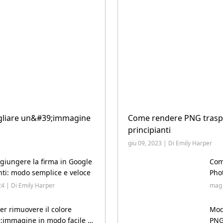
agliare un&#39;immagine
Come rendere PNG traspar
principianti
giu 09, 2023 | Di Emily Harper
iungere la firma in Google
Com
i: modo semplice e veloce
Pho
24 | Di Emily Harper
mag 
er rimuovere il colore
Modi
;immagine in modo facile e
PNG