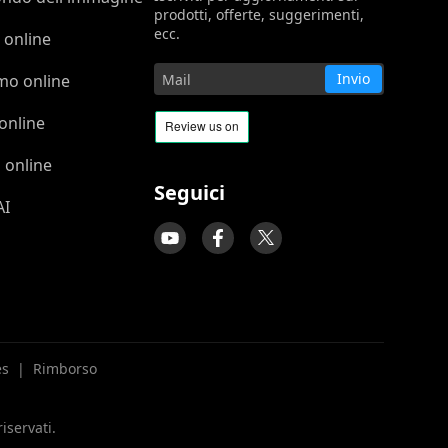
prodotti, offerte, suggerimenti,
ecc.
 online
Invio
mo online
online
 online
Seguici
AI
es
|
Rimborso
riservati.