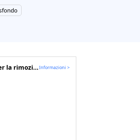
 sfondo
Suggerimenti per la rimozione di filigrane video
Informazioni
>