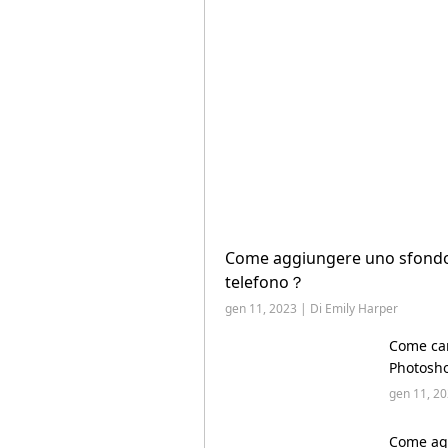
Come aggiungere uno sfondo 
telefono？
gen 11, 2023 | Di Emily Harper
Come cam
Photosho
gen 11, 20
Come ag