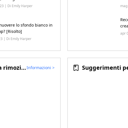
23 | Di Emily Harper
mag 
Rec
uovere lo sfondo bianco in
cre
p? [Risolto]
apr 
23 | Di Emily Harper
Suggerimenti per la rimozione di filigrane video
Informazioni
>