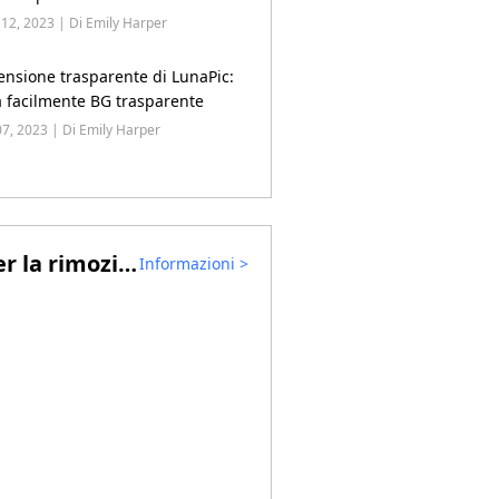
12, 2023 | Di Emily Harper
ensione trasparente di LunaPic:
a facilmente BG trasparente
07, 2023 | Di Emily Harper
Suggerimenti per la rimozione di filigrane video
Informazioni
>