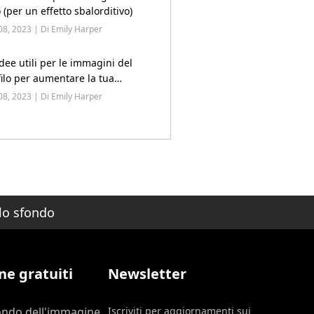
 (per un effetto sbalorditivo)
08, 2023 | Di Emily Harper
dee utili per le immagini del
filo per aumentare la tua
enza sui social
08, 2023 | Di Emily Harper
lo sfondo
ne gratuiti
Newsletter
ondo dell'immagine
Iscriviti per aggiornamenti sui