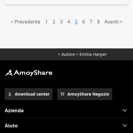
<
Precedente
1
2
3
4
5
6
7
8
Avanti >
>
Autore
>
Emilia Harper
download center
AmoyShare Negozio
Azienda
Aiuto