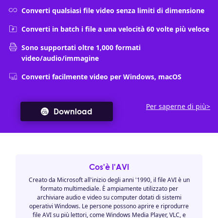
Converti qualsiasi file video senza limiti di dimensione
Converti in batch i file a una velocità 60 volte più veloce
Sono supportati oltre 1,000 formati
video/audio/immagine
Converti facilmente video per Windows, macOS
Per saperne di più>
Download
Cos'è l'AVI
Creato da Microsoft all'inizio degli anni '1990, il file AVI è un
formato multimediale. È ampiamente utilizzato per
archiviare audio e video su computer dotati di sistemi
operativi Windows. Le persone possono aprire e riprodurre
file AVI su più lettori, come Windows Media Player, VLC, e