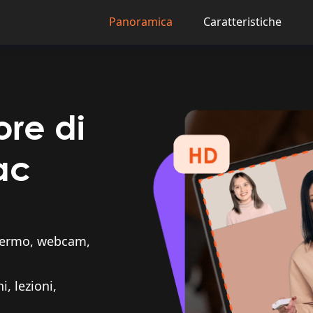
Panoramica
Caratteristiche
ore di
ac
schermo, webcam,
, lezioni,