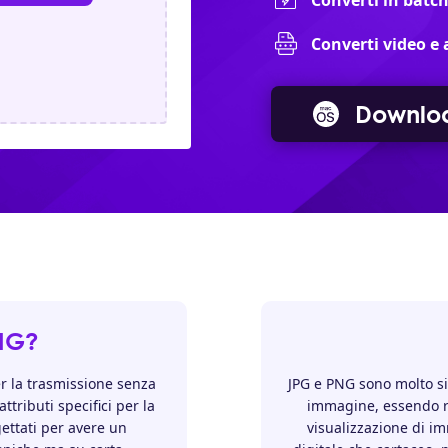
Converti in batch 
Converti video e 
Downlo
PNG?
 la trasmissione senza
JPG e PNG sono molto si
ttributi specifici per la
immagine, essendo ri
ettati per avere un
visualizzazione di i