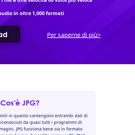
i file a una velocità 60 volte più veloce
audio in oltre 1,000 formati
ad
Per saperne di più>
Cos'è JPG?
mili in quanto contengono entrambi dati di
conosciuti da quasi tutti i programmi di
mmagini. JPG funziona bene sia in formato