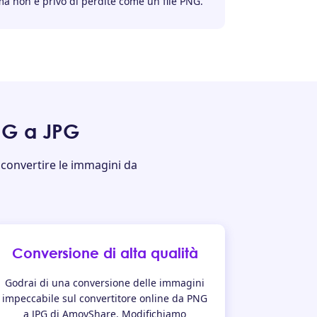
ma non è privo di perdite come un file PNG.
PNG a JPG
 convertire le immagini da
Conversione di alta qualità
Godrai di una conversione delle immagini
impeccabile sul convertitore online da PNG
a JPG di AmoyShare. Modifichiamo