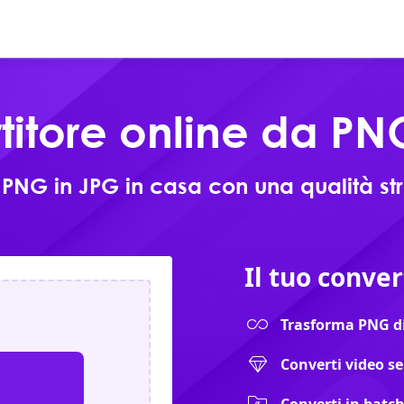
Online
Prodotti
Scarica
titore online da PN
PNG in JPG in casa con una qualità st
Il tuo conver
Trasforma PNG di
Converti video s