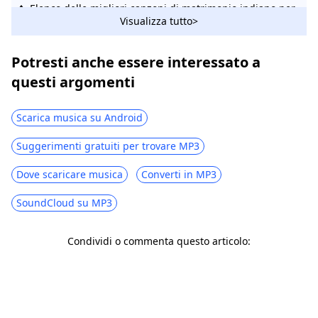
Elenco delle migliori canzoni di matrimonio indiano per
Visualizza tutto>
il rituale di matrimonio completo 2026
I 10 migliori siti web di musica cinese - Scarica musica
Potresti anche essere interessato a
cinese gratuitamente
questi argomenti
Scarica musica su Android
Suggerimenti gratuiti per trovare MP3
Dove scaricare musica
Converti in MP3
SoundCloud su MP3
Condividi o commenta questo articolo: