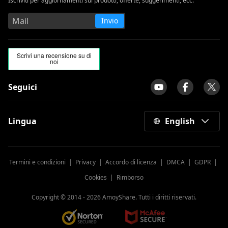
Iscriviti per aggiornamenti sui prodotti, offerte, suggerimenti, ecc.
Invio
Seguici
Lingua
English
Termini e condizioni
|
Privacy
|
Accordo di licenza
|
DMCA
|
GDPR
|
Cookies
|
Rimborso
Copyright © 2014 -
2026
AmoyShare. Tutti i diritti riservati.