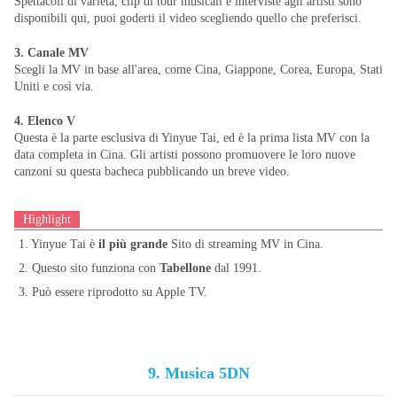
Spettacoli di varietà, clip di tour musicali e interviste agli artisti sono
disponibili qui, puoi goderti il ​​video scegliendo quello che preferisci.
3. Canale MV
Scegli la MV in base all'area, come Cina, Giappone, Corea, Europa, Stati
Uniti e così via.
4. Elenco V
Questa è la parte esclusiva di Yinyue Tai, ed è la prima lista MV con la
data completa in Cina. Gli artisti possono promuovere le loro nuove
canzoni su questa bacheca pubblicando un breve video.
Highlight
1. Yinyue Tai è
il più grande
Sito di streaming MV in Cina.
2. Questo sito funziona con
Tabellone
dal 1991.
3. Può essere riprodotto su Apple TV.
9. Musica 5DN