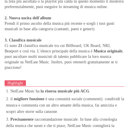
la lista più ascoltata o la playlist più calda in questo momento ti mostrerà
preferenzialmente; puoi eseguire lo streaming di musica online.
2. Nuova uscita dell'album
Prendi il primo ascolto della musica più recente e scegli i tuoi gusti
musicali in base alla categoria (cantanti, paesi e generi).
3. Classifica musicale
Ci sono
21
classifica musicale tra cui Billboard, UK Board, NRJ,
Beatport e così via. L'elenco principale della musica è
Musica originale
,
puoi ascoltare molti musicisti di talento pubblicare la loro musica
originale su NetEase Music. Inoltre, puoi ottenerli gratuitamente se ti
piacciono!
Highlight
1. NetEase Music ha
la risorsa musicale più ACG
.
2. il
migliore funzione
è una comunità sociale (commenti): condividi la
musica e commenta con un altro amante della musica, fai amicizia e
scopri altre storie sulla canzone.
3.
Precisamente
raccomandazione musicale. In base alla cronologia
della musica che suoni e che ti piace, NetEase Music consiglierà la