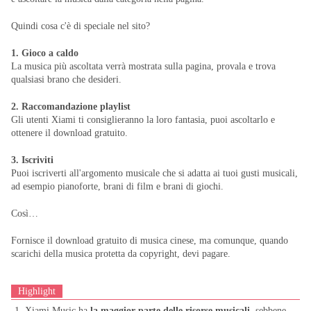
Quindi cosa c'è di speciale nel sito?
1. Gioco a caldo
La musica più ascoltata verrà mostrata sulla pagina, provala e trova
qualsiasi brano che desideri.
2. Raccomandazione playlist
Gli utenti Xiami ti consiglieranno la loro fantasia, puoi ascoltarlo e
ottenere il download gratuito.
3. Iscriviti
Puoi iscriverti all'argomento musicale che si adatta ai tuoi gusti musicali,
ad esempio pianoforte, brani di film e brani di giochi.
Così…
Fornisce il download gratuito di musica cinese, ma comunque, quando
scarichi della musica protetta da copyright, devi pagare.
Highlight
1. Xiami Music ha
la maggior parte delle risorse musicali,
sebbene