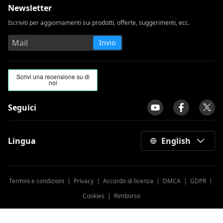
Newsletter
Iscriviti per aggiornamenti sui prodotti, offerte, suggerimenti, ecc.
Invio
Seguici
Lingua
English
Termini e condizioni
|
Privacy
|
Accordo di licenza
|
DMCA
|
GDPR
|
Cookies
|
Rimborso
Copyright © 2014 -
2026
AmoyShare. Tutti i diritti riservati.