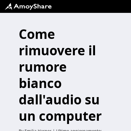
Come
rimuovere il
rumore
bianco
dall'audio su
un computer
By
Emilia Harper
| Ultimo aggiornamento: