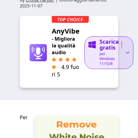
2025-11-07
AnyVibe
- Migliora
Scarica
la qualità
gratis
audio
per
Windows
11/10/8
4.9 fuo
ri 5
Per