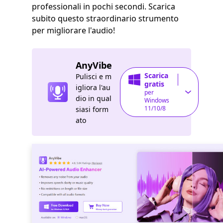
professionali in pochi secondi. Scarica
subito questo straordinario strumento
per migliorare l'audio!
AnyVibe
Scarica
Pulisci e m
gratis
igliora l'au
per
dio in qual
Windows
11/10/8
siasi form
ato