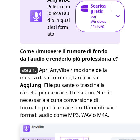
Scarica
Pulisci e m
gratis
igliora l'au
per
dio in qual
Windows
11/10/8
siasi form
ato
Come rimuovere il rumore di fondo
dall'audio e renderlo più professionale?
Apri AnyVibe rimozione della
musica di sottofondo, fare clic su
Aggiungi File
pulsante o trascina la
cartella per caricare il file audio. Non è
necessaria alcuna conversione di
formato: puoi caricare direttamente vari
formati audio come MP3, WAV o M4A.