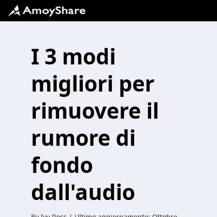
I 3 modi
migliori per
rimuovere il
rumore di
fondo
dall'audio
By Ivy Ross | Ultimo aggiornamento:
Ottobre