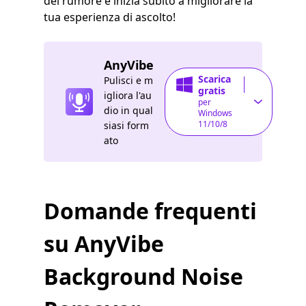
del rumore e inizia subito a migliorare la
tua esperienza di ascolto!
AnyVibe
Scarica
Pulisci e m
gratis
igliora l'au
per
dio in qual
Windows
11/10/8
siasi form
ato
Domande frequenti
su AnyVibe
Background Noise