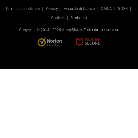
Termini e condizioni
|
Privacy
|
Accordo di licenza
|
DMCA
|
GDPR
|
Cookies
|
Rimborso
Copyright © 2014 -
2026
AmoyShare. Tutti i diritti riservati.