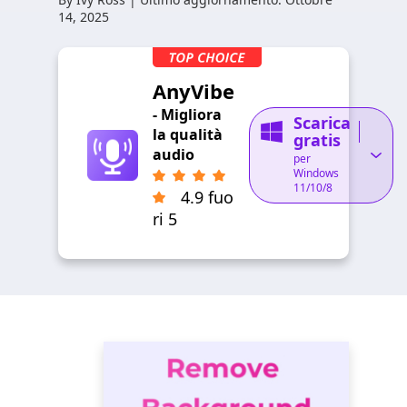
14, 2025
AnyVibe
- Migliora
Scarica
la qualità
gratis
audio
per
Windows
11/10/8
4.9 fuo
ri 5