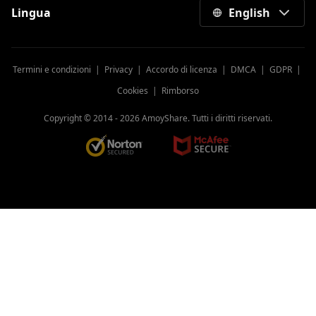
Lingua
English
Termini e condizioni
|
Privacy
|
Accordo di licenza
|
DMCA
|
GDPR
|
Cookies
|
Rimborso
Copyright © 2014 -
2026
AmoyShare. Tutti i diritti riservati.