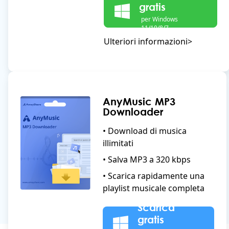
gratis
per Windows
11/10/8/7
Ulteriori informazioni>
AnyMusic MP3
Downloader
• Download di musica
illimitati
• Salva MP3 a 320 kbps
• Scarica rapidamente una
playlist musicale completa
Scarica
gratis