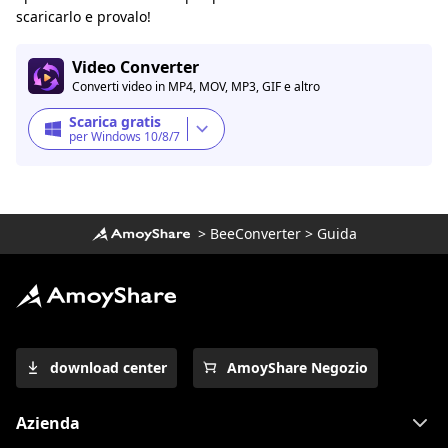
scaricarlo e provalo!
Video Converter
Converti video in MP4, MOV, MP3, GIF e altro
Scarica gratis
per Windows 10/8/7
>
BeeConverter
>
Guida
download center
AmoyShare Negozio
Azienda