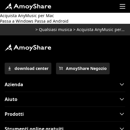
Acquista AnyMusic per Mac
Passa a Windows
Passa ad Android
>
Qualsiasi musica
>
Acquista AnyMusic per Mac
download center
AmoyShare Negozio
Azienda
Aiuto
Prodotti
Strumenti online gratuiti