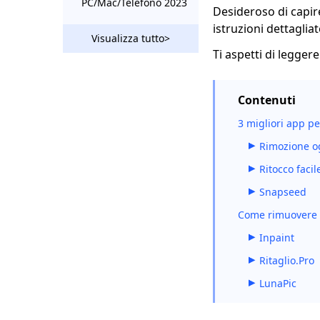
PC/Mac/Telefono 2023
Desideroso di capir
istruzioni dettaglia
Come rimuovere
Visualizza tutto>
qualcosa da
Ti aspetti di leggere
un'immagine
[Strumenti facili e
gratuiti]
Contenuti
Come rimuovere una
3 migliori app pe
persona da una foto:
risultati sorprendenti
Rimozione og
Come aggiungere
Ritocco facil
una persona in una
Snapseed
foto senza Photoshop
[Dimostrato]
Come rimuovere le
Come filigranare le
Inpaint
foto su dispositivi
Ritaglio.Pro
mobili/PC/Mac/online
- Easy Tech
LunaPic
Come usare
Photoshop per