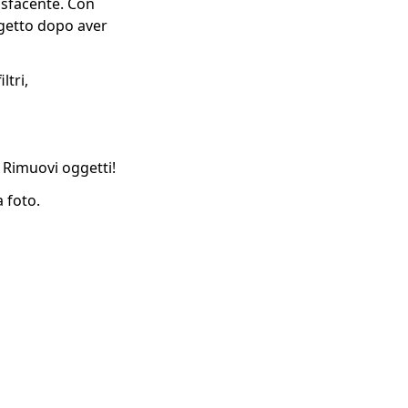
isfacente. Con
ggetto dopo aver
ltri,
 Rimuovi oggetti!
 foto.