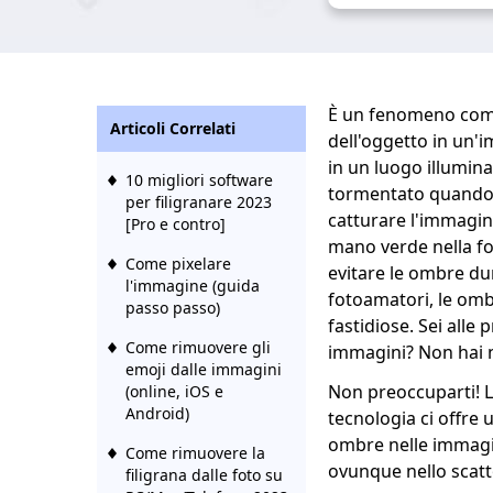
È un fenomeno comu
Articoli Correlati
dell'oggetto in un'i
in un luogo illumina
10 migliori software
tormentato quando h
per filigranare 2023
catturare l'immagin
[Pro e contro]
mano verde nella fo
Come pixelare
evitare le ombre dur
l'immagine (guida
fotoamatori, le omb
passo passo)
fastidiose. Sei alle
Come rimuovere gli
immagini? Non hai n
emoji dalle immagini
Non preoccuparti! L
(online, iOS e
Android)
tecnologia ci offre 
ombre nelle immagin
Come rimuovere la
ovunque nello scat
filigrana dalle foto su