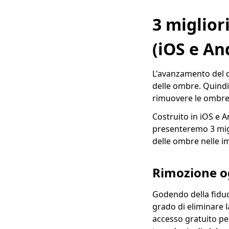
qualcuno da
un'immagine [Guida
3 miglior
dettagliata]
(iOS e An
Le 6 migliori app per
rimuovere le persone
dallo sfondo (iOS e
L'avanzamento del d
Android)
delle ombre. Quindi
Come aggiungere un
rimuovere le ombre
logo a un'immagine
Costruito in iOS e A
in modo efficiente
[Passaggi specifici]
presenteremo 3 migl
delle ombre nelle i
Come utilizzare
Object Eraser su
iPhone [Guida
Rimozione o
dettagliata]
Godendo della fiduci
Come rimuovere la
filigrana Getty
grado di eliminare 
Images | Lavora
accesso gratuito per 
come per magia