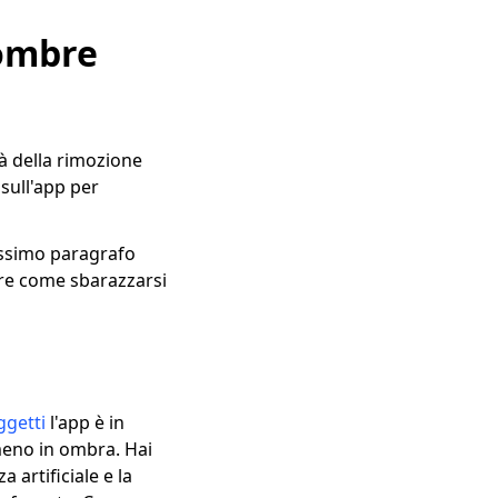
 ombre
à della rimozione
sull'app per
rossimo paragrafo
are come sbarazzarsi
ggetti
l'app è in
 meno in ombra. Hai
 artificiale e la