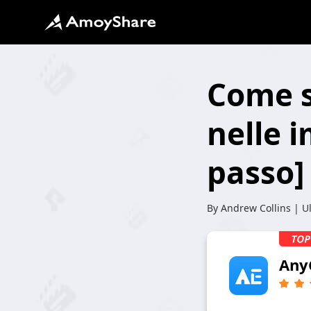
Come s
nelle 
passo]
By
Andrew Collins
| U
Any