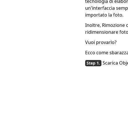
tecnologia di elabo
un'interfaccia semp
7 app gratuite
utilizzabili per
importato la foto.
rimuovere oggetti
Inoltre, Rimozione o
indesiderati dalla foto
ridimensionare foto
Come rimuovere il
testo da un'immagine
Vuoi provarlo?
con strumenti pratici
Ecco come sbarazzar
Come utilizzare Pixlr
Scarica Obj
Watermark Remover
[Passaggi dettagliati]
Come eliminare
adesivi su Snapchat
[Una guida
dettagliata]
4 modi utilizzabili per
rimuovere i filtri
Snapchat - 100%
funzionanti