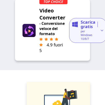
Video
Converter
Scarica
- Conversione
gratis
veloce del
per
formato
Windows
10/8/7
4.9 fuori
5