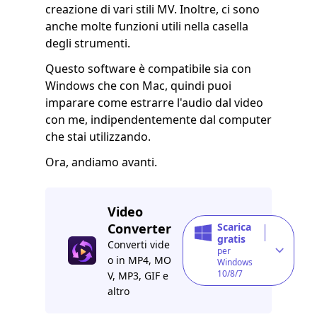
creazione di vari stili MV. Inoltre, ci sono
anche molte funzioni utili nella casella
degli strumenti.
Questo software è compatibile sia con
Windows che con Mac, quindi puoi
imparare come estrarre l'audio dal video
con me, indipendentemente dal computer
che stai utilizzando.
Ora, andiamo avanti.
Video
Converter
Scarica
gratis
Converti vide
per
o in MP4, MO
Windows
10/8/7
V, MP3, GIF e
altro