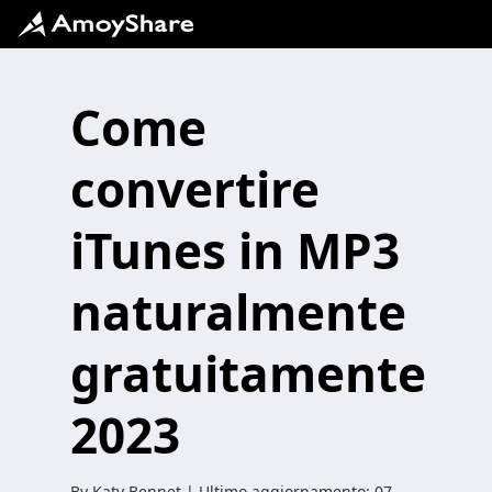
Come
convertire
iTunes in MP3
naturalmente
gratuitamente
2023
By
Katy Bennet
| Ultimo aggiornamento:
07