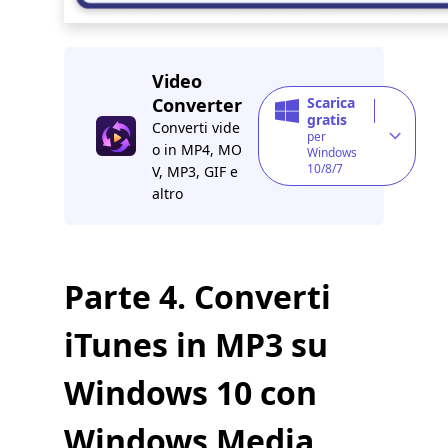
Video
Converter
Scarica
gratis
Converti vide
per
o in MP4, MO
Windows
10/8/7
V, MP3, GIF e
altro
Parte 4. Converti
iTunes in MP3 su
Windows 10 con
Windows Media