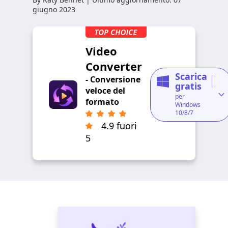
giugno 2023
Video
Converter
Scarica
- Conversione
gratis
veloce del
per
formato
Windows
10/8/7
4.9 fuori
5