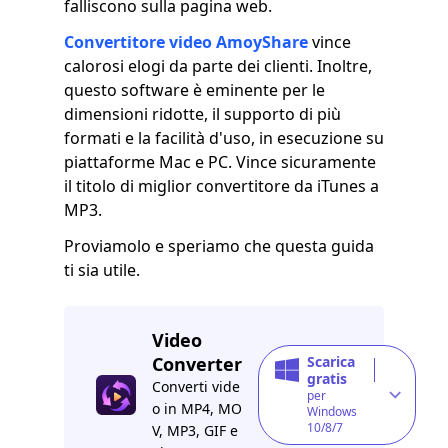
falliscono sulla pagina web.
Convertitore video AmoyShare
vince
calorosi elogi da parte dei clienti. Inoltre,
questo software è eminente per le
dimensioni ridotte, il supporto di più
formati e la facilità d'uso, in esecuzione su
piattaforme Mac e PC. Vince sicuramente
il titolo di miglior convertitore da iTunes a
MP3.
Proviamolo e speriamo che questa guida
ti sia utile.
Video
Converter
Scarica
gratis
Converti vide
per
o in MP4, MO
Windows
10/8/7
V, MP3, GIF e